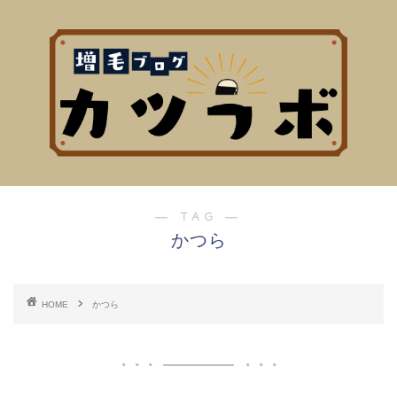
― TAG ―
かつら
HOME
かつら