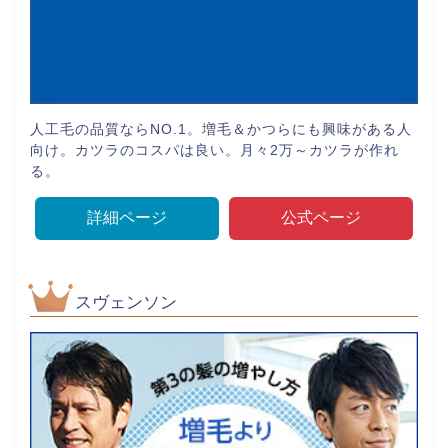
人工毛の品質ならNO.1。増毛＆かつらにも興味がある人
向け。カツラのコスパは良い。月々2万～カツラが作れ
る。
詳細ページ
公式ページ
スヴェンソン